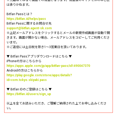
※先着順ではなく抽選での当選となります。当選後のキャンセルの申し出
は承りかねます。
Bitfan Passとは？
https://bitfan.id/helps/pass
Bitfan Passに関するお問合せ先
support@bitfan.agent-sk.com
※上記メールアドレスをクリックするとメールの新規作成画面が自動で開
きます。画面が開かない場合、メールアドレスをコピーしてご利用くださ
いませ。
※ご返信には土日祝を除き1〜3営業日を頂いております。
▼ Bitfan Passアプリダウンロードはこちら ▼
iPhoneの方はこちらから
https://apps.apple.com/jp/app/bitfan-pass/id1490047370
Androidの方はこちらから
https://play.google.com/store/apps/details?
id=com.tokyo.skiyaki.pass
▼ Bitfan IDのご登録はこちら ▼
https://bitfan.id/users/sign_up
以上を全てお読みいただき、ご理解ご納得された上でお申し込みくださ
い。