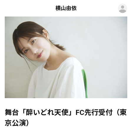
ロ
横山由依
舞台「醉いどれ天使」FC先行受付（東
京公演）