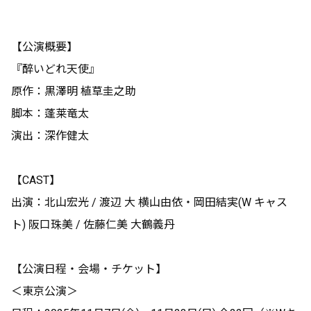
【公演概要】
『醉いどれ天使』
原作：黒澤明 植草圭之助
脚本：蓬莱竜太
演出：深作健太
【CAST】
出演：北山宏光 / 渡辺 大 横山由依・岡田結実(W キャス
ト) 阪口珠美 / 佐藤仁美 大鶴義丹
【公演日程・会場・チケット】
＜東京公演＞