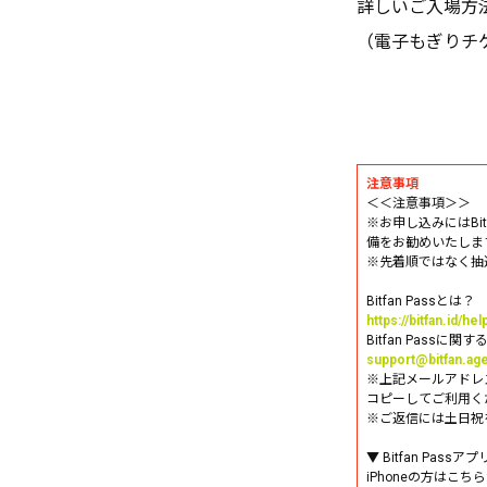
詳しいご入場方
（電子もぎりチ
注意事項
＜＜注意事項＞＞
※お申し込みにはBi
備をお勧めいたしま
※先着順ではなく抽
Bitfan Passとは？
https://bitfan.id/he
Bitfan Passに
support@bitfan.ag
※上記メールアドレ
コピーしてご利用く
※ご返信には土日祝
▼ Bitfan Pas
iPhoneの方はこち