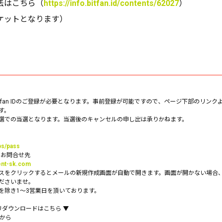
法はこちら（
https://info.bitfan.id/contents/62027
）
ケットとなります）
tfan IDのご登録が必要となります。事前登録が可能ですので、ページ下部のリン
す。
選での当選となります。当選後のキャンセルの申し出は承りかねます。
lps/pass
関するお問合せ先
ent-sk.com
スをクリックするとメールの新規作成画面が自動で開きます。画面が開かない場合
ださいませ。
を除き1〜3営業日を頂いております。
sアプリダウンロードはこちら ▼
らから