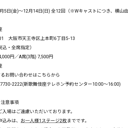
2月5日(金)～12月14日(日) 全12回（※Wキャストにつき、横
座
001 大阪市天王寺区上本町6丁目5-13
税込・全席指定）
,000円／A席(3階) 7,500円
座
するお問い合わせはこちらから
730-2222(新歌舞伎座テレホン予約センター10:00〜16:00)
る注意事項
ご入場はご遠慮いただいております。
申込みは、
お一人様1ステージ2枚
までです。