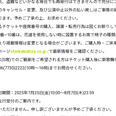
失、盗難などいかなる場合でも再発行はできませんので充分に
のキャンセル・変更、及び公演中止以外の払い戻しはご事情の
ります。予めご了承の上、お求めください。
るチケットや座席番号の購入、譲渡・転売行為は固くお断りし
列7番~10番は、花道を使用しない時に設置するお席で椅子の種
より掲載情報は変更となる場合がございます。ご購入時・ご来
ページ
shinkabukiza.co.jp /
で最新情報をご確認ください。
ス(S席)でのご観劇をご希望される方はチケット購入後に新歌舞
06(7730)2222(10時〜16時)までお問合せください。
：2025年7月25日(金)10:00～8月7日(木)23:59
先行受付のご案内です。
いただけません。申し訳ございませんが予めご了承ください。