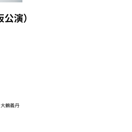
阪公演）
美 大鶴義丹