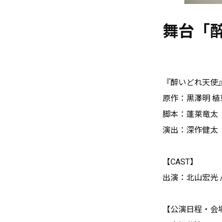
舞台「
『醉いどれ天使
原作：黒澤明 植
脚本：蓬莱竜太
演出：深作健太
【CAST】
出演：北山宏光 /
【公演日程・会