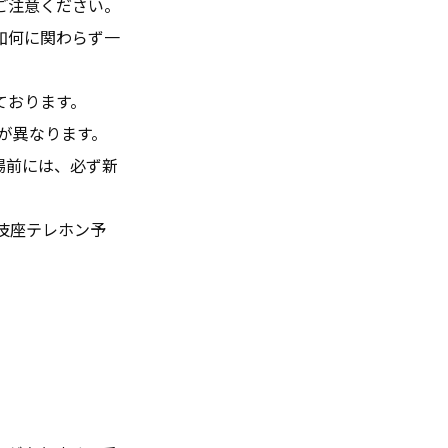
ご注意ください。
如何に関わらず一
ております。
類が異なります。
場前には、必ず新
伎座テレホン予