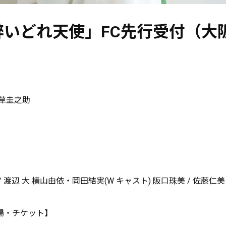
醉いどれ天使」FC先行受付（大
』
草圭之助
 渡辺 大 横山由依・岡田結実(W キャスト) 阪口珠美 / 佐藤仁
場・チケット】