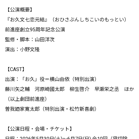
【公演概要】
『お久文七恋元結』（おひさぶんしちこいのもっとい）
前進座創立95周年記念公演
監修・脚本：山田洋次
演出：小野文隆
【CAST】
出演：「お久」役＝横山由依（特別出演）
藤川矢之輔 河原崎國太郎 柳生啓介 早瀬栄之丞 ほか
（以上劇団前進座）
曽我廼家寛太郎（特別出演・松竹新喜劇）
【公演日程・会場・チケット】
日程：2026年5月30日(土)～6月7日(日) 全10回（貸切除