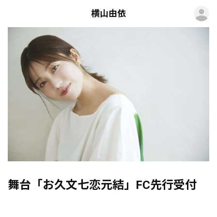
ロ
横山由依
舞台「お久文七恋元結」FC先行受付